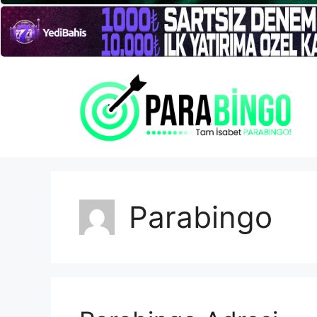
İçeriğe
atla
Parabingo