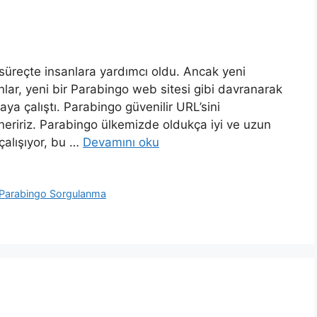
 süreçte insanlara yardımcı oldu. Ancak yeni
sanlar, yeni bir Parabingo web sitesi gibi davranarak
maya çalıştı. Parabingo güvenilir URL’sini
öneririz. Parabingo ülkemizde oldukça iyi ve uzun
çalışıyor, bu …
Devamını oku
Parabingo Sorgulanma