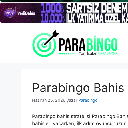
İçeriğe
atla
Parabingo Bahis S
Haziran 25, 2026
yazar
Parabingo
Parabingo bahis stratejisi Parabingo Bahi
bahisleri yaparken, ilk adım oyuncunuzun b