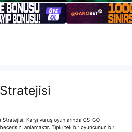
tratejisi
s Stratejisi. Karşı vuruş oyunlarında CS-GO
ecerisini anlamaktır. Tıpkı tek bir oyuncunun bir