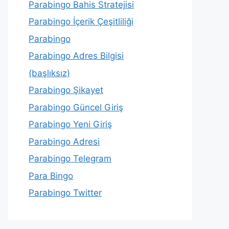
Parabingo Bahis Stratejisi
Parabingo İçerik Çeşitliliği
Parabingo
Parabingo Adres Bilgisi
(başlıksız)
Parabingo Şikayet
Parabingo Güncel Giriş
Parabingo Yeni Giriş
Parabingo Adresi
Parabingo Telegram
Para Bingo
Parabingo Twitter