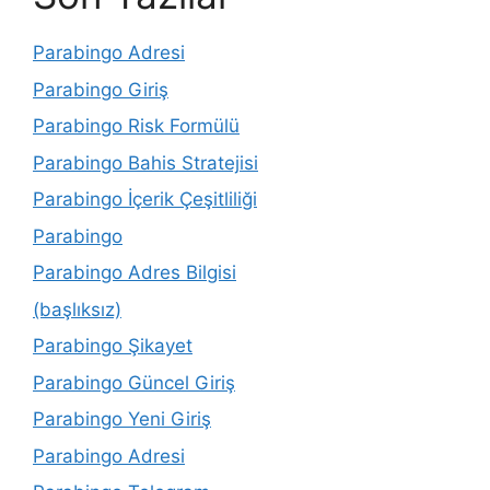
Parabingo Adresi
Parabingo Giriş
Parabingo Risk Formülü
Parabingo Bahis Stratejisi
Parabingo İçerik Çeşitliliği
Parabingo
Parabingo Adres Bilgisi
(başlıksız)
Parabingo Şikayet
Parabingo Güncel Giriş
Parabingo Yeni Giriş
Parabingo Adresi