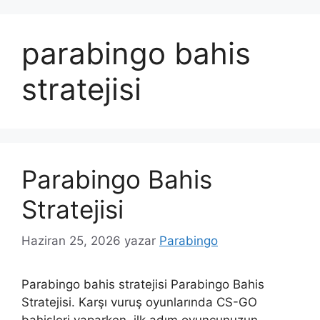
parabingo bahis
stratejisi
Parabingo Bahis
Stratejisi
Haziran 25, 2026
yazar
Parabingo
Parabingo bahis stratejisi Parabingo Bahis
Stratejisi. Karşı vuruş oyunlarında CS-GO