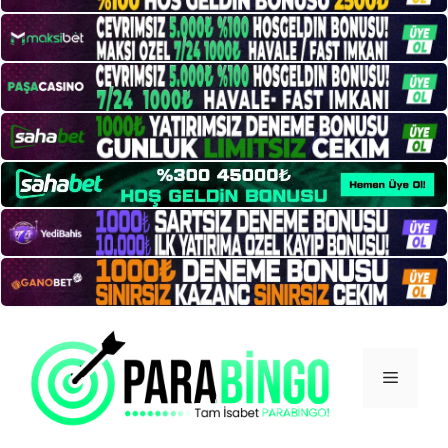
İçeriğe
atla
Menü