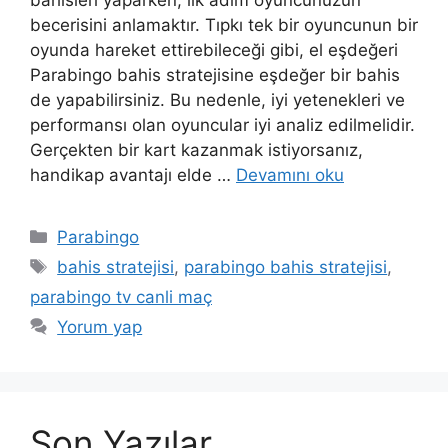
bahisleri yaparken, ilk adım oyuncunuzun
becerisini anlamaktır. Tıpkı tek bir oyuncunun bir
oyunda hareket ettirebileceği gibi, el eşdeğeri
Parabingo bahis stratejisine eşdeğer bir bahis
de yapabilirsiniz. Bu nedenle, iyi yetenekleri ve
performansı olan oyuncular iyi analiz edilmelidir.
Gerçekten bir kart kazanmak istiyorsanız,
handikap avantajı elde …
Devamını oku
Kategoriler
Parabingo
Etiketler
bahis stratejisi
,
parabingo bahis stratejisi
,
parabingo tv canli maç
Yorum yap
Son Yazılar