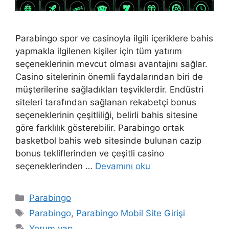
Parabingo spor ve casinoyla ilgili içeriklere bahis
yapmakla ilgilenen kişiler için tüm yatırım
seçeneklerinin mevcut olması avantajını sağlar.
Casino sitelerinin önemli faydalarından biri de
müşterilerine sağladıkları teşviklerdir. Endüstri
siteleri tarafından sağlanan rekabetçi bonus
seçeneklerinin çeşitliliği, belirli bahis sitesine
göre farklılık gösterebilir. Parabingo ortak
basketbol bahis web sitesinde bulunan cazip
bonus tekliflerinden ve çeşitli casino
seçeneklerinden …
Devamını oku
Kategoriler
Parabingo
Etiketler
Parabingo
,
Parabingo Mobil Site Girişi
Yorum yap