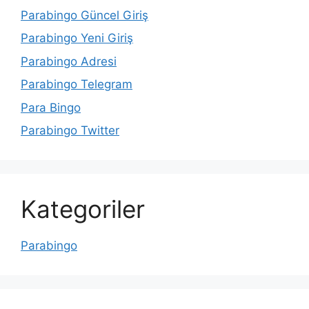
Parabingo Güncel Giriş
Parabingo Yeni Giriş
Parabingo Adresi
Parabingo Telegram
Para Bingo
Parabingo Twitter
Kategoriler
Parabingo