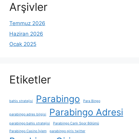
Arşivler
Temmuz 2026
Haziran 2026
Ocak 2025
Etiketler
Parabingo
bahis stratejisi
Para Bingo
Parabingo Adresi
parabingo adres bilgisi
parabingo bahis stratejisi
Parabingo Canlı Spor Bölümü
Parabingo Casino İşlem
parabingo giris twitter