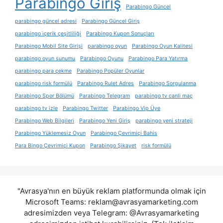
Parabingo Giriş
Parabingo Güncel
parabingo güncel adresi
Parabingo Güncel Giriş
parabingo i̇çerik çeşitliliği
Parabingo Kupon Sonuçları
Parabingo Mobil Site Girişi
parabingo oyun
Parabingo Oyun Kalitesi
parabingo oyun sunumu
Parabingo Oyunu
Parabingo Para Yatırma
parabingo para çekme
Parabingo Popüler Oyunlar
parabingo risk formülü
Parabingo Rulet Adres
Parabingo Sorgulanma
Parabingo Spor Bölümü
Parabingo Telegram
parabingo tv canli maç
parabingo tv izle
Parabingo Twitter
Parabingo Vip Üye
Parabingo Web Bilgileri
Parabingo Yeni Giriş
parabingo yeni strateji
Parabingo Yüklemesiz Oyun
Parabingo Çevrimiçi Bahis
Para Bingo Çevrimiçi Kupon
Parabingo Şikayet
risk formülü
"Avrasya'nın en büyük reklam platformunda olmak için
Microsoft Teams:
reklam@avrasyamarketing.com
adresimizden veya Telegram: @Avrasyamarketing