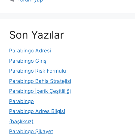
Son Yazılar
Parabingo Adresi
Parabingo Giriş
Parabingo Risk Formülü
Parabingo Bahis Stratejisi
Parabingo İçerik Çeşitliliği
Parabingo
Parabingo Adres Bilgisi
(başlıksız)
Parabingo Şikayet