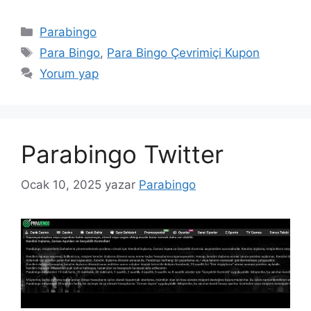
Kategoriler
Parabingo
Etiketler
Para Bingo
,
Para Bingo Çevrimiçi Kupon
Yorum yap
Parabingo Twitter
Ocak 10, 2025
yazar
Parabingo