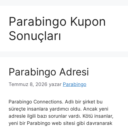
Parabingo Kupon
Sonuçları
Parabingo Adresi
Temmuz 8, 2026
yazar
Parabingo
Parabingo Connections. Adlı bir şirket bu
süreçte insanlara yardımcı oldu. Ancak yeni
adresle ilgili bazı sorunlar vardı. Kötü insanlar,
yeni bir Parabingo web sitesi gibi davranarak