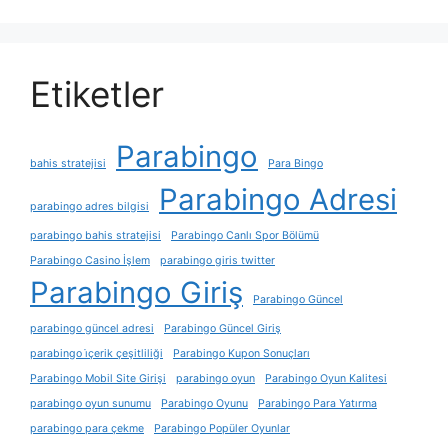
Etiketler
Parabingo
bahis stratejisi
Para Bingo
Parabingo Adresi
parabingo adres bilgisi
parabingo bahis stratejisi
Parabingo Canlı Spor Bölümü
Parabingo Casino İşlem
parabingo giris twitter
Parabingo Giriş
Parabingo Güncel
parabingo güncel adresi
Parabingo Güncel Giriş
parabingo i̇çerik çeşitliliği
Parabingo Kupon Sonuçları
Parabingo Mobil Site Girişi
parabingo oyun
Parabingo Oyun Kalitesi
parabingo oyun sunumu
Parabingo Oyunu
Parabingo Para Yatırma
parabingo para çekme
Parabingo Popüler Oyunlar