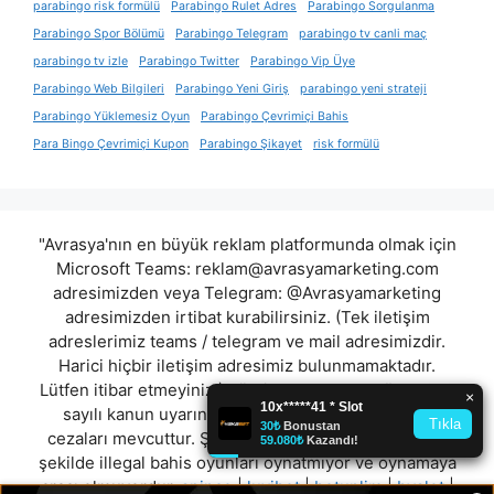
parabingo risk formülü
Parabingo Rulet Adres
Parabingo Sorgulanma
Parabingo Spor Bölümü
Parabingo Telegram
parabingo tv canli maç
parabingo tv izle
Parabingo Twitter
Parabingo Vip Üye
Parabingo Web Bilgileri
Parabingo Yeni Giriş
parabingo yeni strateji
Parabingo Yüklemesiz Oyun
Parabingo Çevrimiçi Bahis
Para Bingo Çevrimiçi Kupon
Parabingo Şikayet
risk formülü
"Avrasya'nın en büyük reklam platformunda olmak için
Microsoft Teams:
reklam@avrasyamarketing.com
adresimizden veya Telegram: @Avrasyamarketing
adresimizden irtibat kurabilirsiniz. (Tek iletişim
adreslerimiz teams / telegram ve mail adresimizdir.
Harici hiçbir iletişim adresimiz bulunmamaktadır.
Lütfen itibar etmeyiniz.) Türkiye yasalarına göre 7258
sayılı kanun uyarınca yasa dışı bahis oynamanın
cezaları mevcuttur. Şu an bulunduğunuz site hiç bir
şekilde illegal bahis oyunları oynatmıyor ve oynamaya
aracı olmuyordur.
spinco
|
luvibet
|
betunlim
|
byslot
|