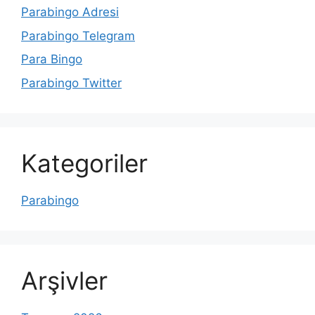
Parabingo Adresi
Parabingo Telegram
Para Bingo
Parabingo Twitter
Kategoriler
Parabingo
Arşivler