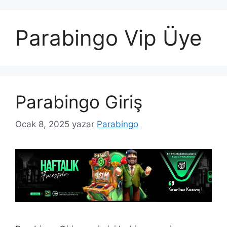
Parabingo Vip Üye
Parabingo Giriş
Ocak 8, 2025
yazar
Parabingo