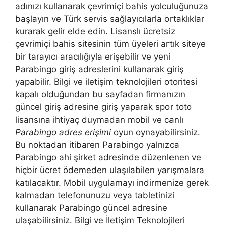
adınızı kullanarak çevrimiçi bahis yolculuğunuza
başlayın ve Türk servis sağlayıcılarla ortaklıklar
kurarak gelir elde edin. Lisanslı ücretsiz
çevrimiçi bahis sitesinin tüm üyeleri artık siteye
bir tarayıcı aracılığıyla erişebilir ve yeni
Parabingo giriş adreslerini kullanarak giriş
yapabilir. Bilgi ve iletişim teknolojileri otoritesi
kapalı olduğundan bu sayfadan firmanızın
güncel giriş adresine giriş yaparak spor toto
lisansına ihtiyaç duymadan mobil ve canlı
Parabingo adres erişimi
oyun oynayabilirsiniz.
Bu noktadan itibaren Parabingo yalnızca
Parabingo ahi şirket adresinde düzenlenen ve
hiçbir ücret ödemeden ulaşılabilen yarışmalara
katılacaktır. Mobil uygulamayı indirmenize gerek
kalmadan telefonunuzu veya tabletinizi
kullanarak Parabingo güncel adresine
ulaşabilirsiniz. Bilgi ve İletişim Teknolojileri