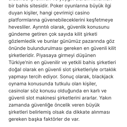
bir bahis sitesidir. Poker oyunlarına büyük ilgi
duyan kişiler, hangi çevrimiçi casino
platformlarına güvenebileceklerini keşfetmeye
hevesliler. Ayrıntılı olarak, güvenlik konusunu
gündeme getiren çok sayıda kilit şirketi
gözlemledik ve bunlar günümüz pazarında göz
önünde bulundurulması gereken en güvenli kilit
şirketleridir. Piyasaya girmeyi düşünen
Türkiye’nin en güvenilir ve yetkili bahis şirketleri
doğal olarak en güvenli slot şirketleriyle ortaklık
yapmayı tercih ediyor. Sonuç olarak, blackjack
oynama konusunda tutkulu olan kişiler,
casinolar söz konusu olduğunda en karlı ve
güvenli slot makinesi şirketlerini ararlar. Yakın
zamanda güvenliğe öncelik veren büyük
şirketleri belirlemiş olsak da dikkate alınması
gereken başka faktörler de var.