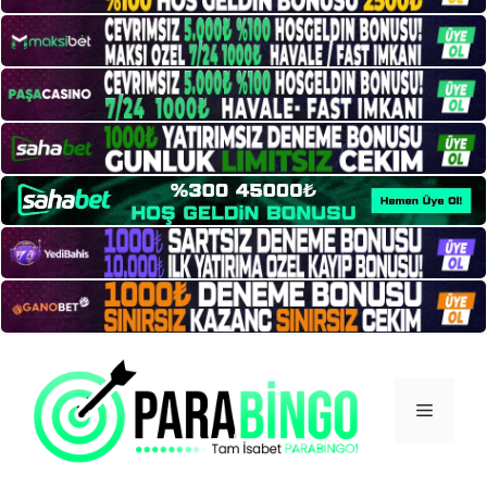
İçeriğe
atla
Menü