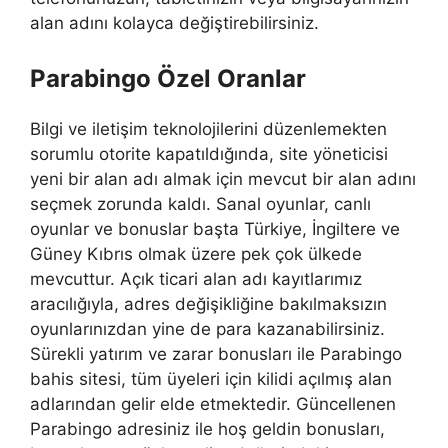
alan adını kolayca değiştirebilirsiniz.
Parabingo Özel Oranlar
Bilgi ve iletişim teknolojilerini düzenlemekten
sorumlu otorite kapatıldığında, site yöneticisi
yeni bir alan adı almak için mevcut bir alan adını
seçmek zorunda kaldı. Sanal oyunlar, canlı
oyunlar ve bonuslar başta Türkiye, İngiltere ve
Güney Kıbrıs olmak üzere pek çok ülkede
mevcuttur. Açık ticari alan adı kayıtlarımız
aracılığıyla, adres değişikliğine bakılmaksızın
oyunlarınızdan yine de para kazanabilirsiniz.
Sürekli yatırım ve zarar bonusları ile Parabingo
bahis sitesi, tüm üyeleri için kilidi açılmış alan
adlarından gelir elde etmektedir. Güncellenen
Parabingo adresiniz ile hoş geldin bonusları,