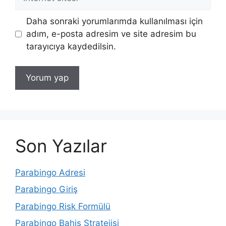
sitesi
Daha sonraki yorumlarımda kullanılması için
adım, e-posta adresim ve site adresim bu
tarayıcıya kaydedilsin.
Son Yazılar
Parabingo Adresi
Parabingo Giriş
Parabingo Risk Formülü
Parabingo Bahis Stratejisi