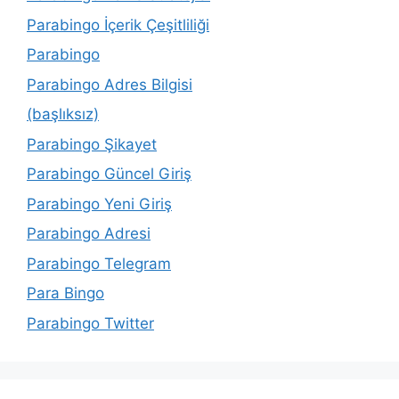
Parabingo İçerik Çeşitliliği
Parabingo
Parabingo Adres Bilgisi
(başlıksız)
Parabingo Şikayet
Parabingo Güncel Giriş
Parabingo Yeni Giriş
Parabingo Adresi
Parabingo Telegram
Para Bingo
Parabingo Twitter