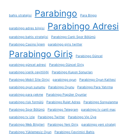
Parabingo
bahis stratejisi
Para Bingo
Parabingo Adresi
parabingo adres bilgisi
parabingo bahis stratejisi
Parabingo Canlı Spor Bölümü
Parabingo Casino İşlem
parabingo giris twitter
Parabingo Giriş
Parabingo Güncel
parabingo güncel adresi
Parabingo Güncel Giriş
parabingo i̇çerik çeşitliliği
Parabingo Kupon Sonuçları
Parabingo Mobil Site Girişi
parabingo oyun
Parabingo Oyun Kalitesi
parabingo oyun sunumu
Parabingo Oyunu
Parabingo Para Yatırma
parabingo para çekme
Parabingo Popüler Oyunlar
parabingo risk formülü
Parabingo Rulet Adres
Parabingo Sorgulanma
Parabingo Spor Bölümü
Parabingo Telegram
parabingo tv canli maç
parabingo tv izle
Parabingo Twitter
Parabingo Vip Üye
Parabingo Web Bilgileri
Parabingo Yeni Giriş
parabingo yeni strateji
Parabingo Yüklemesiz Oyun
Parabingo Çevrimiçi Bahis