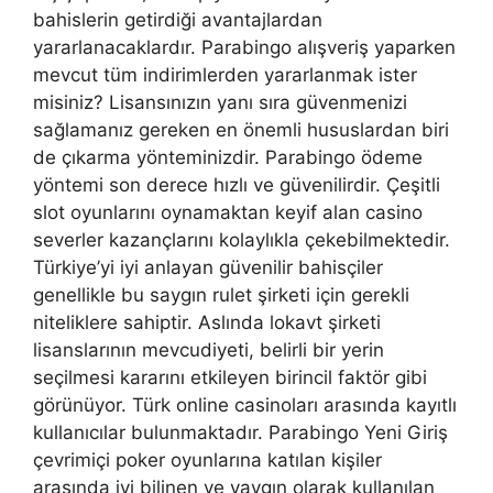
bahislerin getirdiği avantajlardan
yararlanacaklardır. Parabingo alışveriş yaparken
mevcut tüm indirimlerden yararlanmak ister
misiniz? Lisansınızın yanı sıra güvenmenizi
sağlamanız gereken en önemli hususlardan biri
de çıkarma yönteminizdir. Parabingo ödeme
yöntemi son derece hızlı ve güvenilirdir. Çeşitli
slot oyunlarını oynamaktan keyif alan casino
severler kazançlarını kolaylıkla çekebilmektedir.
Türkiye’yi iyi anlayan güvenilir bahisçiler
genellikle bu saygın rulet şirketi için gerekli
niteliklere sahiptir. Aslında lokavt şirketi
lisanslarının mevcudiyeti, belirli bir yerin
seçilmesi kararını etkileyen birincil faktör gibi
görünüyor. Türk online casinoları arasında kayıtlı
kullanıcılar bulunmaktadır. Parabingo Yeni Giriş
çevrimiçi poker oyunlarına katılan kişiler
arasında iyi bilinen ve yaygın olarak kullanılan