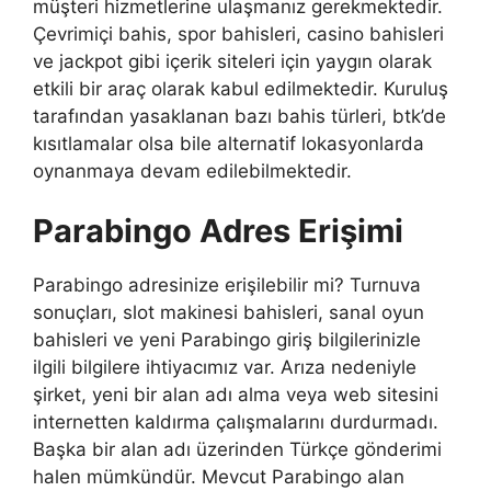
müşteri hizmetlerine ulaşmanız gerekmektedir.
Çevrimiçi bahis, spor bahisleri, casino bahisleri
ve jackpot gibi içerik siteleri için yaygın olarak
etkili bir araç olarak kabul edilmektedir. Kuruluş
tarafından yasaklanan bazı bahis türleri, btk’de
kısıtlamalar olsa bile alternatif lokasyonlarda
oynanmaya devam edilebilmektedir.
Parabingo Adres Erişimi
Parabingo adresinize erişilebilir mi? Turnuva
sonuçları, slot makinesi bahisleri, sanal oyun
bahisleri ve yeni Parabingo giriş bilgilerinizle
ilgili bilgilere ihtiyacımız var. Arıza nedeniyle
şirket, yeni bir alan adı alma veya web sitesini
internetten kaldırma çalışmalarını durdurmadı.
Başka bir alan adı üzerinden Türkçe gönderimi
halen mümkündür. Mevcut Parabingo alan