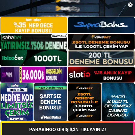
×
PARABİNGO GİRİŞ İÇİN TIKLAYINIZ!