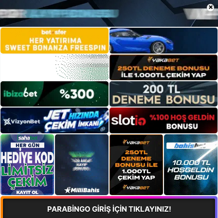
×
PARABİNGO GİRİŞ İÇİN TIKLAYINIZ!