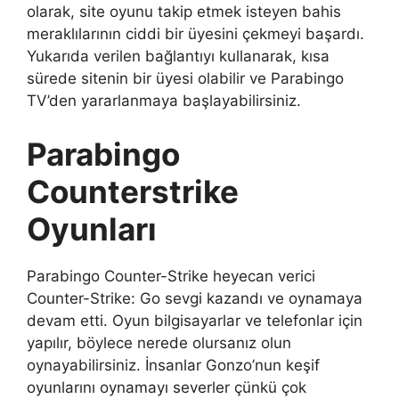
olarak, site oyunu takip etmek isteyen bahis
meraklılarının ciddi bir üyesini çekmeyi başardı.
Yukarıda verilen bağlantıyı kullanarak, kısa
sürede sitenin bir üyesi olabilir ve Parabingo
TV’den yararlanmaya başlayabilirsiniz.
Parabingo
Counterstrike
Oyunları
Parabingo Counter-Strike heyecan verici
Counter-Strike: Go sevgi kazandı ve oynamaya
devam etti. Oyun bilgisayarlar ve telefonlar için
yapılır, böylece nerede olursanız olun
oynayabilirsiniz. İnsanlar Gonzo’nun keşif
oyunlarını oynamayı severler çünkü çok