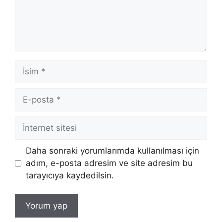
İsim
E-
posta
İnternet
sitesi
Daha sonraki yorumlarımda kullanılması için
adım, e-posta adresim ve site adresim bu
tarayıcıya kaydedilsin.