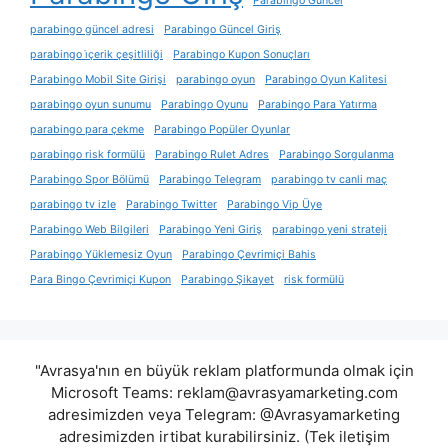
Parabingo Güncel
parabingo güncel adresi
Parabingo Güncel Giriş
parabingo i̇çerik çeşitliliği
Parabingo Kupon Sonuçları
Parabingo Mobil Site Girişi
parabingo oyun
Parabingo Oyun Kalitesi
parabingo oyun sunumu
Parabingo Oyunu
Parabingo Para Yatırma
parabingo para çekme
Parabingo Popüler Oyunlar
parabingo risk formülü
Parabingo Rulet Adres
Parabingo Sorgulanma
Parabingo Spor Bölümü
Parabingo Telegram
parabingo tv canli maç
parabingo tv izle
Parabingo Twitter
Parabingo Vip Üye
Parabingo Web Bilgileri
Parabingo Yeni Giriş
parabingo yeni strateji
Parabingo Yüklemesiz Oyun
Parabingo Çevrimiçi Bahis
Para Bingo Çevrimiçi Kupon
Parabingo Şikayet
risk formülü
"Avrasya'nın en büyük reklam platformunda olmak için
Microsoft Teams:
reklam@avrasyamarketing.com
adresimizden veya Telegram: @Avrasyamarketing
adresimizden irtibat kurabilirsiniz. (Tek iletişim