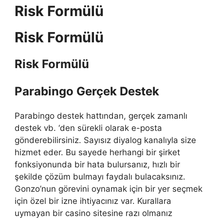
Risk Formülü
Risk Formülü
Risk Formülü
Parabingo Gerçek Destek
Parabingo destek hattından, gerçek zamanlı
destek vb. ‘den sürekli olarak e-posta
gönderebilirsiniz. Sayısız diyalog kanalıyla size
hizmet eder. Bu sayede herhangi bir şirket
fonksiyonunda bir hata bulursanız, hızlı bir
şekilde çözüm bulmayı faydalı bulacaksınız.
Gonzo’nun görevini oynamak için bir yer seçmek
için özel bir izne ihtiyacınız var. Kurallara
uymayan bir casino sitesine razı olmanız