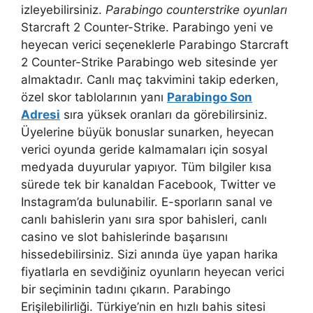
izleyebilirsiniz.
Parabingo counterstrike oyunları
Starcraft 2 Counter-Strike. Parabingo yeni ve
heyecan verici seçeneklerle Parabingo Starcraft
2 Counter-Strike Parabingo web sitesinde yer
almaktadır. Canlı maç takvimini takip ederken,
özel skor tablolarının yanı
Parabingo Son
Adresi
sıra yüksek oranları da görebilirsiniz.
Üyelerine büyük bonuslar sunarken, heyecan
verici oyunda geride kalmamaları için sosyal
medyada duyurular yapıyor. Tüm bilgiler kısa
sürede tek bir kanaldan Facebook, Twitter ve
Instagram’da bulunabilir. E-sporların sanal ve
canlı bahislerin yanı sıra spor bahisleri, canlı
casino ve slot bahislerinde başarısını
hissedebilirsiniz. Sizi anında üye yapan harika
fiyatlarla en sevdiğiniz oyunların heyecan verici
bir seçiminin tadını çıkarın. Parabingo
Erişilebilirliği. Türkiye’nin en hızlı bahis sitesi