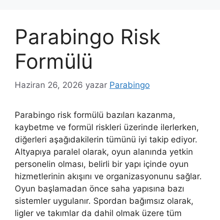
Parabingo Risk
Formülü
Haziran 26, 2026
yazar
Parabingo
Parabingo risk formülü bazıları kazanma,
kaybetme ve formül riskleri üzerinde ilerlerken,
diğerleri aşağıdakilerin tümünü iyi takip ediyor.
Altyapıya paralel olarak, oyun alanında yetkin
personelin olması, belirli bir yapı içinde oyun
hizmetlerinin akışını ve organizasyonunu sağlar.
Oyun başlamadan önce saha yapısına bazı
sistemler uygulanır. Spordan bağımsız olarak,
ligler ve takımlar da dahil olmak üzere tüm