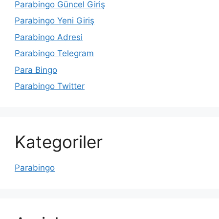
Parabingo Güncel Giriş
Parabingo Yeni Giriş
Parabingo Adresi
Parabingo Telegram
Para Bingo
Parabingo Twitter
Kategoriler
Parabingo