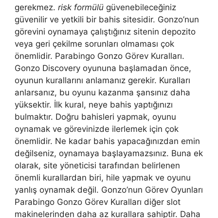
gerekmez.
risk formülü
güvenebileceğiniz
güvenilir ve yetkili bir bahis sitesidir. Gonzo’nun
görevini oynamaya çalıştığınız sitenin depozito
veya geri çekilme sorunları olmaması çok
önemlidir. Parabingo Gonzo Görev Kuralları.
Gonzo Discovery oyununa başlamadan önce,
oyunun kurallarını anlamanız gerekir. Kuralları
anlarsanız, bu oyunu kazanma şansınız daha
yüksektir. İlk kural, neye bahis yaptığınızı
bulmaktır. Doğru bahisleri yapmak, oyunu
oynamak ve görevinizde ilerlemek için çok
önemlidir. Ne kadar bahis yapacağınızdan emin
değilseniz, oynamaya başlayamazsınız. Buna ek
olarak, site yöneticisi tarafından belirlenen
önemli kurallardan biri, hile yapmak ve oyunu
yanlış oynamak değil. Gonzo’nun Görev Oyunları
Parabingo Gonzo Görev Kuralları diğer slot
makinelerinden daha az kurallara sahiptir. Daha