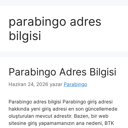
parabingo adres
bilgisi
Parabingo Adres Bilgisi
Haziran 24, 2026
yazar
Parabingo
Parabingo adres bilgisi Parabingo giriş adresi
hakkında yeni giriş adresi en son güncellemede
oluşturulan mevcut adrestir. Bazen, bir web
sitesine giriş yapamamanızın ana nedeni, BTK