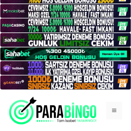
İçeriğe
atla
Menü