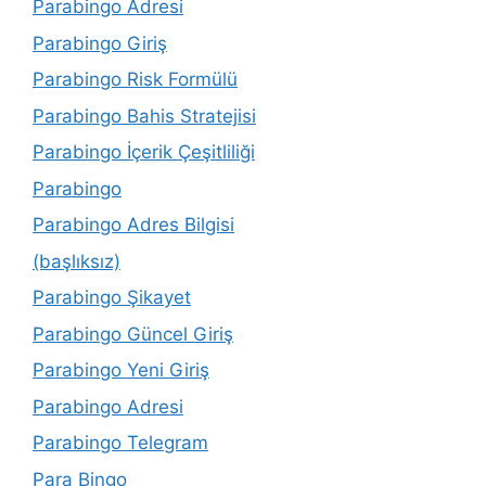
Parabingo Adresi
Parabingo Giriş
Parabingo Risk Formülü
Parabingo Bahis Stratejisi
Parabingo İçerik Çeşitliliği
Parabingo
Parabingo Adres Bilgisi
(başlıksız)
Parabingo Şikayet
Parabingo Güncel Giriş
Parabingo Yeni Giriş
Parabingo Adresi
Parabingo Telegram
Para Bingo