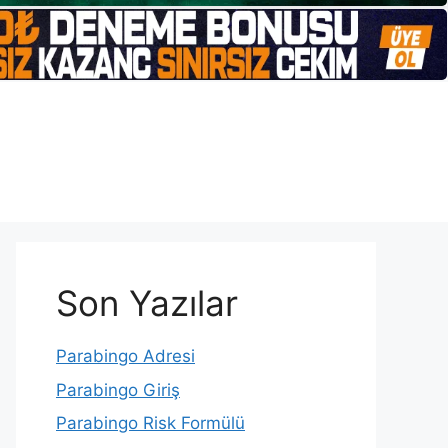
Son Yazılar
Parabingo Adresi
Parabingo Giriş
Parabingo Risk Formülü