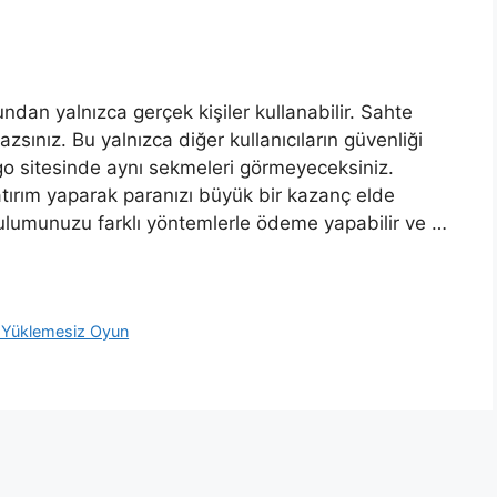
ndan yalnızca gerçek kişiler kullanabilir. Sahte
mazsınız. Bu yalnızca diğer kullanıcıların güvenliği
ngo sitesinde aynı sekmeleri görmeyeceksiniz.
tırım yaparak paranızı büyük bir kazanç elde
urulumunuzu farklı yöntemlerle ödeme yapabilir ve …
 Yüklemesiz Oyun