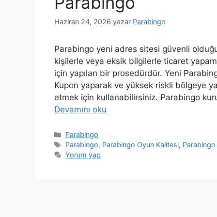
Parabingo
Haziran 24, 2026
yazar
Parabingo
Parabingo yeni adres sitesi güvenli olduğu
kişilerle veya eksik bilgilerle ticaret yapa
için yapılan bir prosedürdür. Yeni Parabi
Kupon yaparak ve yüksek riskli bölgeye ya
etmek için kullanabilirsiniz. Parabingo k
Devamını oku
Kategoriler
Parabingo
Etiketler
Parabingo
,
Parabingo Oyun Kalitesi
,
Parabingo
Yorum yap