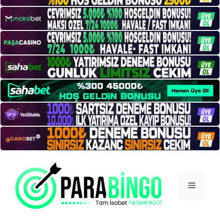
İçeriğe
atla
Menü