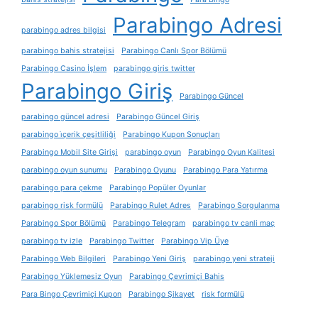
Parabingo Adresi
parabingo adres bilgisi
parabingo bahis stratejisi
Parabingo Canlı Spor Bölümü
Parabingo Casino İşlem
parabingo giris twitter
Parabingo Giriş
Parabingo Güncel
parabingo güncel adresi
Parabingo Güncel Giriş
parabingo i̇çerik çeşitliliği
Parabingo Kupon Sonuçları
Parabingo Mobil Site Girişi
parabingo oyun
Parabingo Oyun Kalitesi
parabingo oyun sunumu
Parabingo Oyunu
Parabingo Para Yatırma
parabingo para çekme
Parabingo Popüler Oyunlar
parabingo risk formülü
Parabingo Rulet Adres
Parabingo Sorgulanma
Parabingo Spor Bölümü
Parabingo Telegram
parabingo tv canli maç
parabingo tv izle
Parabingo Twitter
Parabingo Vip Üye
Parabingo Web Bilgileri
Parabingo Yeni Giriş
parabingo yeni strateji
Parabingo Yüklemesiz Oyun
Parabingo Çevrimiçi Bahis
Para Bingo Çevrimiçi Kupon
Parabingo Şikayet
risk formülü