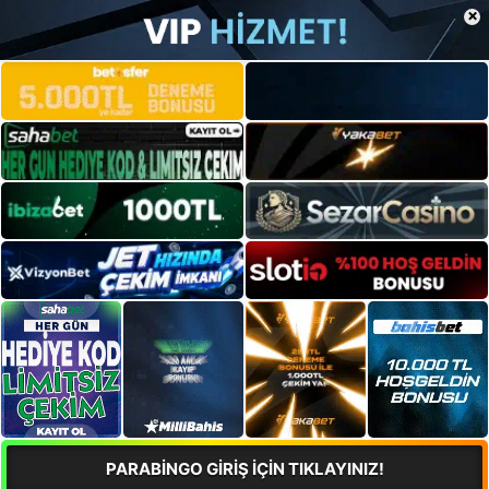
×
PARABİNGO GİRİŞ İÇİN TIKLAYINIZ!