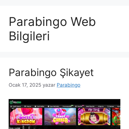
Parabingo Web
Bilgileri
Parabingo Şikayet
Ocak 17, 2025
yazar
Parabingo