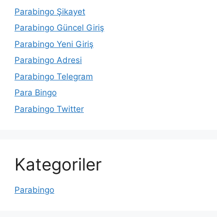
Parabingo Şikayet
Parabingo Güncel Giriş
Parabingo Yeni Giriş
Parabingo Adresi
Parabingo Telegram
Para Bingo
Parabingo Twitter
Kategoriler
Parabingo