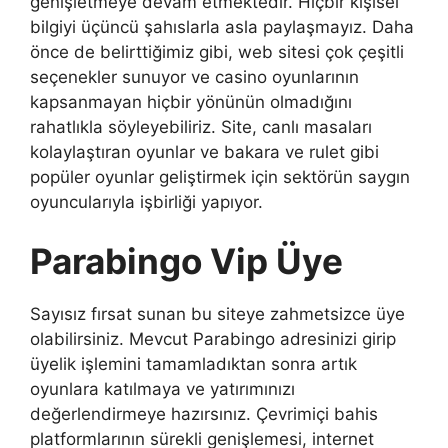
genişletmeye devam etmektedir. Hiçbir kişisel
bilgiyi üçüncü şahıslarla asla paylaşmayız. Daha
önce de belirttiğimiz gibi, web sitesi çok çeşitli
seçenekler sunuyor ve casino oyunlarının
kapsanmayan hiçbir yönünün olmadığını
rahatlıkla söyleyebiliriz. Site, canlı masaları
kolaylaştıran oyunlar ve bakara ve rulet gibi
popüler oyunlar geliştirmek için sektörün saygın
oyuncularıyla işbirliği yapıyor.
Parabingo Vip Üye
Sayısız fırsat sunan bu siteye zahmetsizce üye
olabilirsiniz. Mevcut Parabingo adresinizi girip
üyelik işlemini tamamladıktan sonra artık
oyunlara katılmaya ve yatırımınızı
değerlendirmeye hazırsınız. Çevrimiçi bahis
platformlarının sürekli genişlemesi, internet