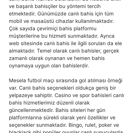
ve başarılı bahisçiler bu yöntemi tercih
etmektedir. Günümüzde canlı bahis için tüm
mobil ve masaüstü cihazlar kullanılmaktadır.
Çok sayıda çevrimiçi bahis platformu
müşterilerine bu hizmeti sunmaktadır. Ayrıca
web sitesinde canlı bahis ile ilgili soruları da ele
almaktadır. Temel olarak canlı bahisler, gerçek
zamanlı olarak oynanan ve hemen bahis
oynamaya uygun olan bahislerdir.
Mesela futbol maçı sırasında gol atılması örneği
var. Canlı bahis seçenekleri oldukça geniş bir
yelpazeye sahiptir. Casino ve spor bahisleri canlı
bahis hizmetlerimiz düzenli olarak
güncellenmektedir. Bahis siteleri her gün
platformlarına sürekli olarak yeni özellikler ve
seçenekler sunmaktadır. Bingo, rulet, poker ve
blackjack gibi popüler oyunlar canlı sunucularda