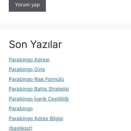
Son Yazılar
Parabingo Adresi
Parabingo Giriş
Parabingo Risk Formülü
Parabingo Bahis Stratejisi
Parabingo İçerik Çeşitliliği
Parabingo
Parabingo Adres Bilgisi
(başlıksız)