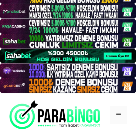
İçeriğe
atla
Menü