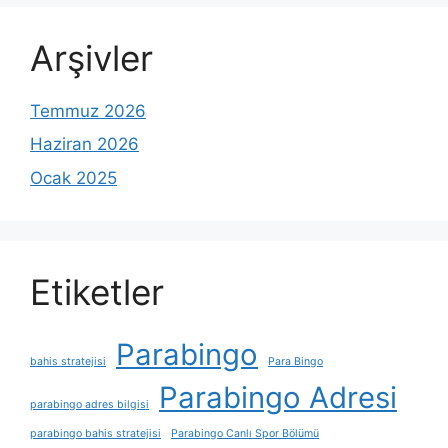
Arşivler
Temmuz 2026
Haziran 2026
Ocak 2025
Etiketler
Parabingo
bahis stratejisi
Para Bingo
Parabingo Adresi
parabingo adres bilgisi
parabingo bahis stratejisi
Parabingo Canlı Spor Bölümü