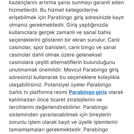
kazançlarını artırma şansı sunmayı garanti eden
hizmetlerdir. Bu hizmet kategorilerine
erişebilmek için Parabingo giriş adresinizle kayıt
olmanız gerekmektedir. Giriş yaptığınızda
kullanıcılara gerçek zamanlı ve sanal bahis
seçeneklerini gösteren bir ekran sunulur. Canlı
casinolar, spor bahisleri, canlı bingo ve sanal
casinolar dahil olmak üzere geleneksel
casinolara çeşitli alternatiflerin bulunduğunu
unutmamak önemlidir. Mevcut Parabingo giriş
adresinizi kullanarak bu seçeneklere kolaylıkla
ulaşabilirsiniz. Potansiyel üyeler
Parabingo
bahis tv
platforma resmi
Parabingo giriş
olarak
katılmadan önce ticaret stratejilerini ve
tercihlerini değerlendirebilirler. Parabingo
sisteminden yararlanabilmek için bireylerin
zorunlu işlem olarak kayıt ve üyelik işlemlerini
tamamlamaları gerekmektedir. Parabingo