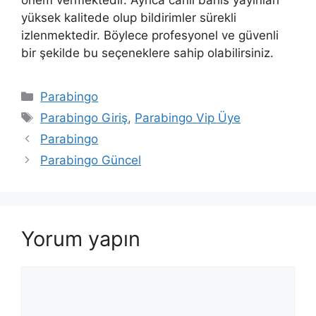
önem vermektedir. Ayrıca canlı bahis yayınları
yüksek kalitede olup bildirimler sürekli
izlenmektedir. Böylece profesyonel ve güvenli
bir şekilde bu seçeneklere sahip olabilirsiniz.
Kategoriler
Parabingo
Etiketler
Parabingo Giriş
,
Parabingo Vip Üye
Parabingo
Parabingo Güncel
Yorum yapın
Yorum