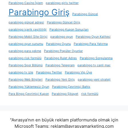
Parabingo Casino İşlem
parabingo giris twitter
Parabingo Giriş
Parabingo Güncel
parabingo güncel adresi
Parabingo Güncel Giriş
parabingo i̇çerik çeşitliliği
Parabingo Kupon Sonuçları
Parabingo Mobil Site Girişi
parabingo oyun
Parabingo Oyun Kalitesi
parabingo oyun sunumu
Parabingo Oyunu
Parabingo Para Yatırma
parabingo para çekme
Parabingo Popüler Oyunlar
parabingo risk formülü
Parabingo Rulet Adres
Parabingo Sorgulanma
Parabingo Spor Bölümü
Parabingo Telegram
parabingo tv canli maç
parabingo tv izle
Parabingo Twitter
Parabingo Vip Üye
Parabingo Web Bilgileri
Parabingo Yeni Giriş
parabingo yeni strateji
Parabingo Yüklemesiz Oyun
Parabingo Çevrimiçi Bahis
Para Bingo Çevrimiçi Kupon
Parabingo Şikayet
risk formülü
"Avrasya'nın en büyük reklam platformunda olmak için
Microsoft Teams:
reklam@avrasyamarketing.com